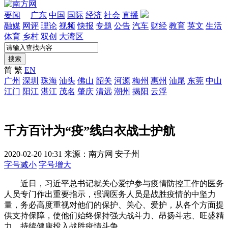
要闻
广东
中国
国际
经济
社会
直播
融媒
网评
理论
视频
快报
专题
公告
汽车
财经
教育
英文
生活
体育
乡村
双创
大湾区
搜索
简
繁
EN
广州
深圳
珠海
汕头
佛山
韶关
河源
梅州
惠州
汕尾
东莞
中山
江门
阳江
湛江
茂名
肇庆
清远
潮州
揭阳
云浮
千方百计为“疫”线白衣战士护航
2020-02-20 10:31
来源：南方网
安子州
字号减小
字号增大
近日，习近平总书记就关心爱护参与疫情防控工作的医务
人员专门作出重要指示，强调医务人员是战胜疫情的中坚力
量，务必高度重视对他们的保护、关心、爱护，从各个方面提
供支持保障，使他们始终保持强大战斗力、昂扬斗志、旺盛精
力，持续健康投入战胜疫情斗争。