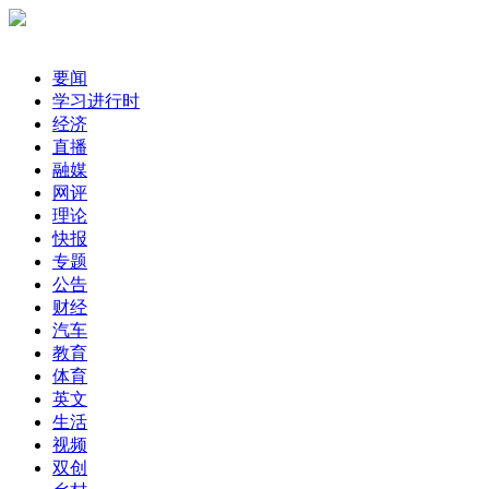
要闻
学习进行时
经济
直播
融媒
网评
理论
快报
专题
公告
财经
汽车
教育
体育
英文
生活
视频
双创