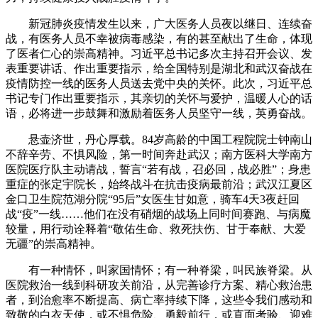
新冠肺炎疫情发生以来，广大医务人员夜以继日、连续奋
战，有医务人员不幸被病毒感染，有的甚至献出了生命，体现
了医者仁心的崇高精神。习近平总书记多次主持召开会议、发
表重要讲话、作出重要指示，给全国特别是湖北和武汉奋战在
疫情防控一线的医务人员送去党中央的关怀。此次，习近平总
书记专门作出重要指示，其亲切的关怀与爱护，温暖人心的话
语，必将进一步鼓舞和激励着医务人员坚守一线，英勇奋战。
悬壶济世，丹心厚载。84岁高龄的中国工程院院士钟南山
不辞辛劳、不惧风险，第一时间奔赴武汉；南方医科大学南方
医院医疗队主动请战，誓言“若有战，召必回，战必胜”；身患
重症的张定宇院长，始终战斗在抗击疫病最前沿；武汉江夏区
金口卫生院范湖分院“95后”女医生甘如意，骑车4天3夜赶回
战“疫”一线……他们在没有硝烟的战场上同时间赛跑、与病魔
较量，用行动诠释着“敬佑生命、救死扶伤、甘于奉献、大爱
无疆”的崇高精神。
有一种情怀，叫家国情怀；有一种脊梁，叫民族脊梁。从
医院救治一线到科研攻关前沿，从完善诊疗方案、精心救治患
者，到治愈率不断提高、病亡率持续下降，这些令我们感动和
致敬的白衣天使，或不惧危险、勇毅前行，或直面考验、迎难