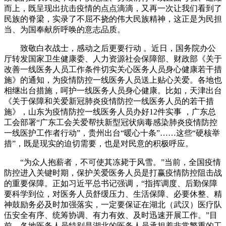
而上，既呈现出抗击疫情的点点滴滴，又再一次让我们看到了
民族的脊梁，实录了不屈不挠的伟大民族精神，这正是为民担
当、为国奉献所呼唤的意志品质。
致敬白衣战士，感动之后更要行动 。近日，国务院办公
厅转发国家卫生健康委、人力资源社会保障部、财政部《关于
改善一线医务人员工作条件切实关心医务人员身心健康若干措
施》的通知，为疫情防控一线医务人员送上贴心关爱。各地也
相继出台措施，呵护一线医务人员身心健康。比如，天津出台
《关于保障和关爱新冠肺炎疫情防控一线医务人员的若干措
施》，山东为疫情防控一线医务人员办好12件实事 ，广东总
工会部署“广东工会关爱帮扶新型冠状病毒感染肺炎疫情防控
一线医护工作者行动”，贵州出台“暖心十条”……这些“硬核举
措”，既是现实的迫切需要，也是对民意的积极呼应。
“为众人抱薪者，不可使其冻毙于风雪。”当前，全国疫情
防控进入关键时期，保护关爱医务人员是打赢疫情防控阻击战
的重要保障。正如习近平总书记强调，“指挥调度、后勤保障
要科学到位，对医务人员舒缓压力、生活保障、必要休整、精
神鼓励务必及时加强落实，一定要保证在湖北（武汉）医疗队
伍安全有序、统筹协调、有力有效、及时迅速开展工作。”目
前，各地医务人员特别是湖北的医务人员承担着非常繁重的工