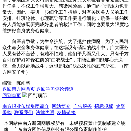
作任务，不仅工作强度大、感染风险高，他们的心理压力也非
常大。因此，要进一步细化工作措施，对有关医务人员的工作
安排、排班轮休、心理疏导等工作要进行细化，确保一线的医
务人员能够既要完成好患者的救治工作，同时也要最大限度地
维护好自身的身心健康。
向医者致敬，为生命护航。为了抵挡住病魔，为了人民群
众生命安全和身体健康，在这场没有硝烟的战斗中，广大医务
人员有苦不言苦，有难不怕难，他们平凡而又伟大。只有千方
百计保护好冲锋在前的“白衣战士”，才能让他们能够心无旁
骛、全力以赴地战斗，这也是我们决战决胜的底气所在。（南
方网安子州）
编辑：陈雨昀
返回南方网首页
返回学习评论频道
回到首页
回到顶部
南方报业传媒集团简介
-
网站简介
-
广告服务
-
招标投标
-
物资
采购
-
联系我们
-
法律声明
-
友情链接
本网站由南方新闻网版权所有，未经授权禁止复制或建立镜
像 广东南方网络信息科技有限公司负责制作维护